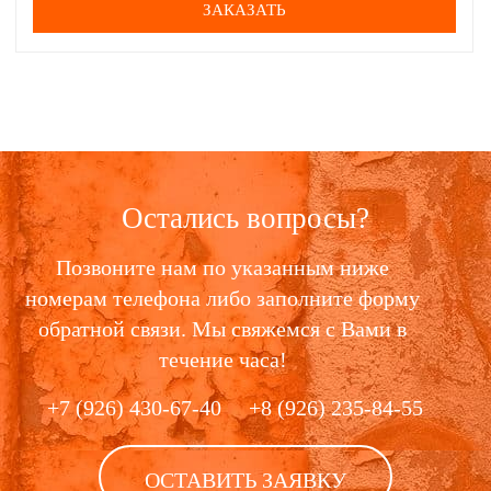
ЗАКАЗАТЬ
Остались вопросы?
Позвоните нам по указанным ниже
номерам телефона либо заполните форму
обратной связи. Мы свяжемся с Вами в
течение часа!
+7 (926) 430-67-40
+8 (926) 235-84-55
ОСТАВИТЬ ЗАЯВКУ